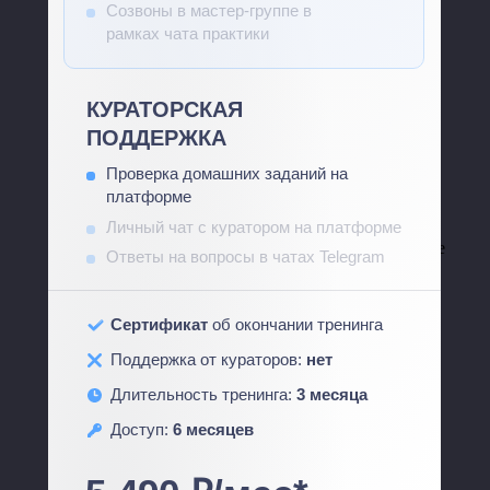
Созвоны в мастер-группе в
рамках чата практики
КУРАТОРСКАЯ
ПОДДЕРЖКА
Проверка домашних заданий на
платформе
Личный чат с куратором на платформе
Личный чат с куратором на платформе
Ответы на вопросы в чатах Telegram
Сертификат
об окончании тренинга
Поддержка от кураторов:
нет
Длительность тренинга:
3 месяца
Доступ:
6 месяцев