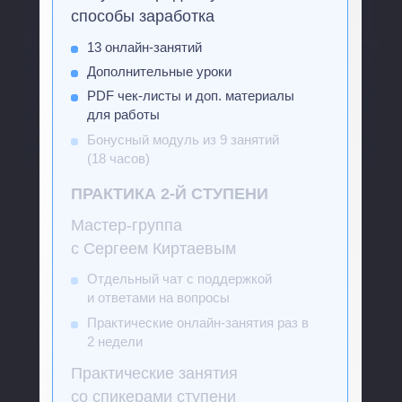
способы заработка
13 онлайн-занятий
Дополнительные уроки
PDF чек-листы и доп. материалы
для работы
Бонусный модуль из 9 занятий
(18 часов)
ПРАКТИКА 2-Й СТУПЕНИ
Мастер-группа
с Сергеем Киртаевым
Отдельный чат с поддержкой
и ответами на вопросы
Практические онлайн-занятия раз в
2 недели
Практические занятия
со спикерами ступени