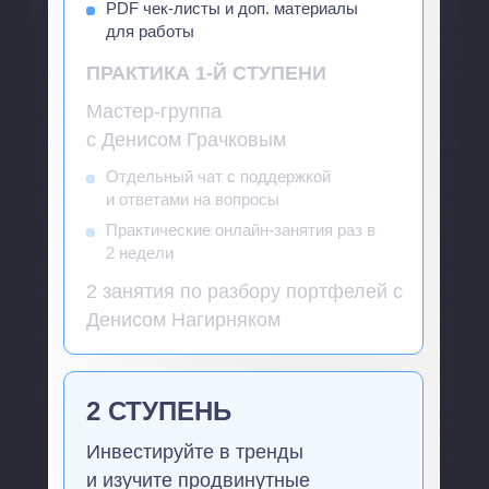
PDF чек-листы и доп. материалы
для работы
ПРАКТИКА 1-Й СТУПЕНИ
Мастер-группа
с Денисом Грачковым
Отдельный чат с поддержкой
и ответами на вопросы
Практические онлайн-занятия раз в
2 недели
2 занятия по разбору портфелей с
Денисом Нагирняком
2 СТУПЕНЬ
Инвестируйте в тренды
и изучите продвинутные