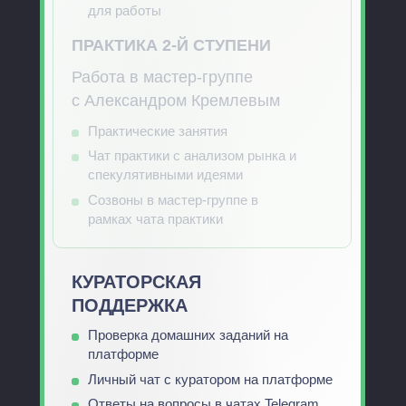
для работы
ПРАКТИКА 2-Й СТУПЕНИ
Работа в мастер-группе
с Александром Кремлевым
Практические занятия
Чат практики с анализом рынка и
спекулятивными идеями
Созвоны в мастер-группе в
рамках чата практики
КУРАТОРСКАЯ
ПОДДЕРЖКА
Проверка домашних заданий на
платформе
Личный чат с куратором на платформе
Ответы на вопросы в чатах Telegram