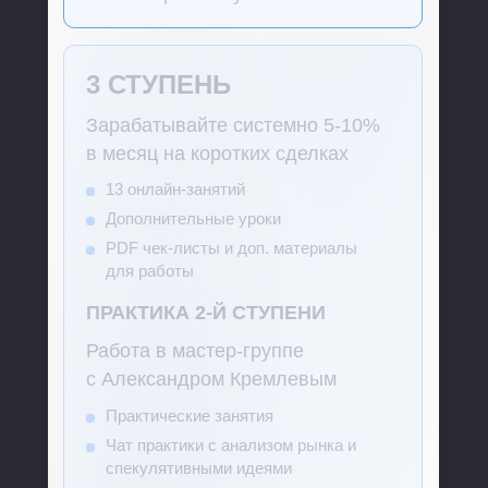
3 СТУПЕНЬ
Зарабатывайте системно 5-10%
в месяц на коротких сделках
13 онлайн-занятий
Дополнительные уроки
PDF чек-листы и доп. материалы
для работы
ПРАКТИКА 2-Й СТУПЕНИ
Работа в мастер-группе
с Александром Кремлевым
Практические занятия
Чат практики с анализом рынка и
спекулятивными идеями