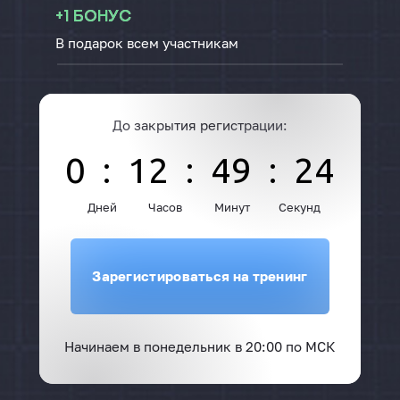
+1 бонус
В подарок всем участникам
До закрытия регистрации:
0
:
12
:
49
:
23
0
00
00
00
Дней
Часов
Минут
Секунд
Зарегистироваться на тренинг
Начинаем в понедельник в 20:00 по МСК