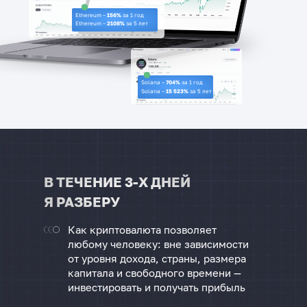
Ethereum –
156%
за 1 год
Ethereum –
2108%
за 5 лет
Solana –
704%
за 1 год
Solana –
15 523%
за 5 лет
В ТЕЧЕНИЕ 3-Х ДНЕЙ
Я РАЗБЕРУ
Как криптовалюта позволяет
любому человеку: вне зависимости
от уровня дохода, страны, размера
капитала и свободного времени —
инвестировать и получать прибыль